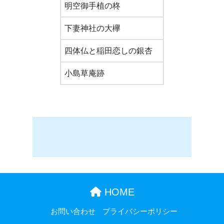
明空御手植の柊
茨城県
下妻神社の大欅
茨城
四体仏と稲田恋しの銀杏
茨城
小島草庵跡
茨城
HOME
お問い合わせ
プライバシーポリシー