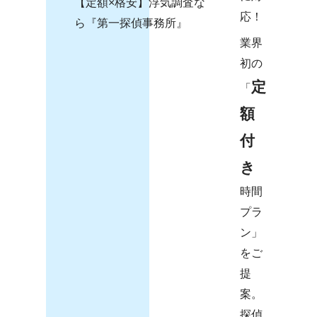
応！
業界
初の
定
「
額
付
き
時間
プラ
ン」
をご
提
案。
探偵