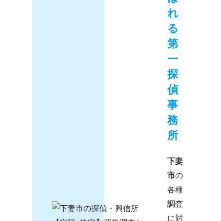
れ
る
第
一
探
偵
事
務
所
下妻
市
の
各種
調査
に対