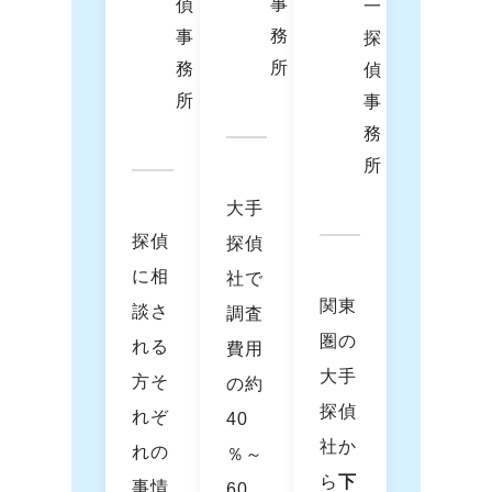
大手
探偵
探偵
に相
社で
関東
談さ
調査
圏の
れる
費用
大手
方そ
の約
探偵
れぞ
40
社か
れの
％～
ら
下
事情
60