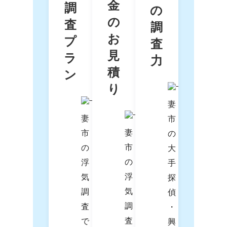
金
調
の
の
査
調
お
プ
査
見
ラ
力
積
ン
り