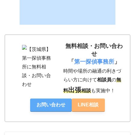
部
支
支
部
部
千
神
浜
無料相談・お問い合わ
葉
奈
松
せ
支
川
支
「
第一探偵事務所
」
部
支
部
部
時間や場所の融通の利きづ
らい方に向けて
相談員
の
無
出張
料
相談
も実施中！
新
愛
岡
潟
知
山
お問い合わせ
LINE相談
支
支
支
部
部
部