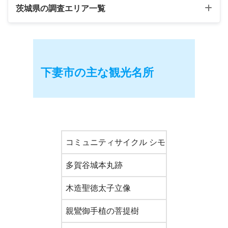
茨城県の調査エリア一覧
広
鳥
香
島
取
川
支
支
支
部
部
部
下妻市
の主な観光名所
コミュニティサイクル シモンチャリ
茨城
多賀谷城本丸跡
茨城
木造聖徳太子立像
茨城県
親鸞御手植の菩提樹
茨城県