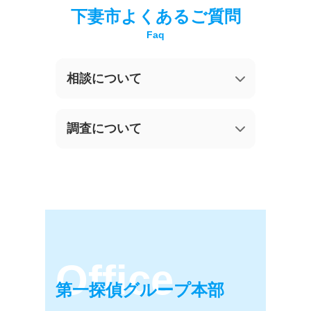
下妻市
よくあるご質問
相談について
ご相談やお見積りは無
調査について
料ですか？
契約後にすぐ調査は可
能ですか？
どこで面談できます
か？
他社で失敗した案件も
お願いできますか？
面談に家族や友人が同
席しても大丈夫です
第一探偵グループ本部
か？
調査はリアルタイムで