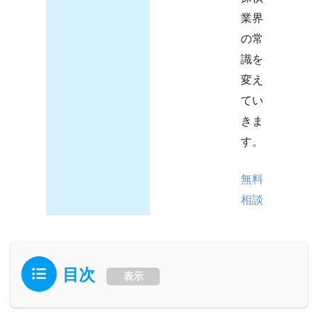
業界
の常
識を
変え
てい
きま
す。
無料
相談
目次
表示