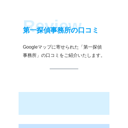
アフターフォローで弁
護士の紹介はしていま
すか？
第一探偵事務所の口コミ
第一探偵グループ
Googleマップに寄せられた「第一探偵
事務所まで伺うことが
難しいのですが契約は
事務所」の口コミをご紹介いたします。
可能ですか？
仙
八
山
台
戸
形
本
支
本
部
部
部
南
世
東
陽
田
京
支
谷
港