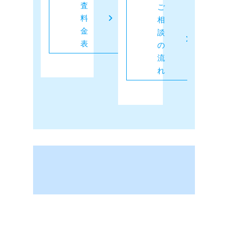
査
ご
料
相
金
談
表
の
流
れ