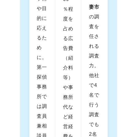
妻市
や目
％程
の調
的に
度を
査を
応え
占め
任さ
るた
る広
れる
め
告費
調査
に。
（紹
力。
第一
介料
他社
探偵
等）
で4
事務
や事
名で
所で
務所
行う
は調
代な
調査
査員
ど経
でも
兼相
営経
2名
談員
費を