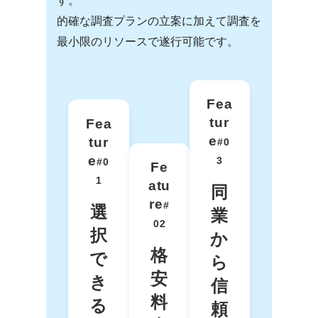
す。
的確な調査プランの立案に加えて調査を
最小限のリソースで遂行可能です。
Fea
tur
Fea
e
tur
#0
e
3
#0
Fe
1
atu
同
re
#
選
業
02
択
か
格
で
ら
安
き
信
料
る
頼