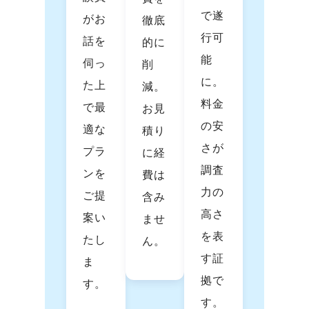
で遂
がお
徹底
行可
話を
的に
能
伺っ
削
に。
た上
減。
料金
で最
お見
の安
適な
積り
さが
プラ
に経
調査
ンを
費は
力の
ご提
含み
高さ
案い
ませ
を表
たし
ん。
す証
ま
拠で
す。
す。