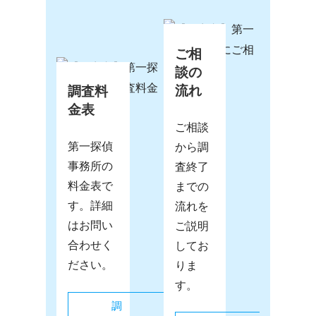
ご相
談の
流れ
調査料
金表
ご相談
第一探偵
から調
事務所の
査終了
料金表で
までの
す。詳細
流れを
はお問い
ご説明
合わせく
してお
ださい。
りま
す。
調