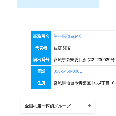
報告してもらえます
か？
見積り以外の請求はあ
りませんか？
探偵に依頼できない内
事務所名
第一探偵事務所
容はありますか？
秘密は守っていただけ
ますか？
代表者
佐藤 翔吾
別れさせ工作は可能で
届出番号
宮城県公安委員会 第22230029号
すか？
支払いはクレジットカ
電話
050-5468-0361
ードでも大丈夫です
か？
住所
宮城県仙台市青葉区中央4丁目10-3 
LINEの登録名から相手
を特定可能ですか？
分割払いは可能です
全国の第一探偵グループ
か？
お受けできない内容